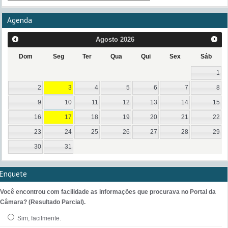
Agenda
Agosto
2026
Dom
Seg
Ter
Qua
Qui
Sex
Sáb
1
2
3
4
5
6
7
8
9
10
11
12
13
14
15
16
17
18
19
20
21
22
23
24
25
26
27
28
29
30
31
Enquete
Você encontrou com facilidade as informações que procurava no Portal da
Câmara? (Resultado Parcial).
Sim, facilmente.