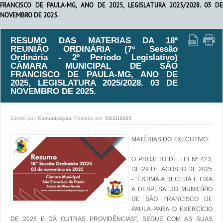
FRANCISCO DE PAULA-MG, ANO DE 2025, LEGISLATURA 2025/2028. 03 DE
NOVEMBRO DE 2025.
RESUMO DAS MATERIAS DA 18ª
REUNIÃO ORDINÁRIA (7ª Sessão
Ordinária - 2º Período Legislativo)
CÂMARA MUNICIPAL DE SÃO
FRANCISCO DE PAULA-MG, ANO DE
2025, LEGISLATURA 2025/2028. 03 DE
NOVEMBRO DE 2025.
Escrito por:
Comunicação
|
Postado em:
03/11/2025
MATÉRIAS DO EXECUTIVO:

O PROJETO DE LEI Nº 423, 
DE 29 DE AGOSTO DE 2025 
- "ESTIMA A RECEITA E FIXA 
A DESPESA DO MUNICÍPIO 
DE SÃO FRANCISCO DE 
PAULA PARA O EXERCÍCIO 
DE 2026 E DÁ OUTRAS PROVIDÊNCIAS", SEGUE COM AS SUAS 