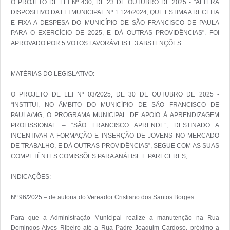
O PROJETO DE LEI Nº 430, DE 23 DE OUTUBRO DE 2025 - "ALTERA 
DISPOSITIVO DA LEI MUNICIPAL Nº 1.124/2024, QUE ESTIMA A RECEITA 
E FIXA A DESPESA DO MUNICÍPIO DE SÃO FRANCISCO DE PAULA 
PARA O EXERCÍCIO DE 2025, E DÁ OUTRAS PROVIDÊNCIAS". FOI 
APROVADO POR 5 VOTOS FAVORÁVEIS E 3 ABSTENÇÕES.

MATÉRIAS DO LEGISLATIVO:

O PROJETO DE LEI Nº 03/2025, DE 30 DE OUTUBRO DE 2025 - 
“INSTITUI, NO ÂMBITO DO MUNICÍPIO DE SÃO FRANCISCO DE 
PAULA/MG, O PROGRAMA MUNICIPAL DE APOIO À APRENDIZAGEM 
PROFISSIONAL – “SÃO FRANCISCO APRENDE”, DESTINADO A 
INCENTIVAR A FORMAÇÃO E INSERÇÃO DE JOVENS NO MERCADO 
DE TRABALHO, E DÁ OUTRAS PROVIDÊNCIAS”, SEGUE COM AS SUAS 
COMPETÊNTES COMISSÕES PARA ANÁLISE E PARECERES; 

INDICAÇÕES:

Nº 96/2025 – de autoria do Vereador Cristiano dos Santos Borges

Para que a Administração Municipal realize a manutenção na Rua 
Domingos Alves Ribeiro até a Rua Padre Joaquim Cardoso, próximo a 