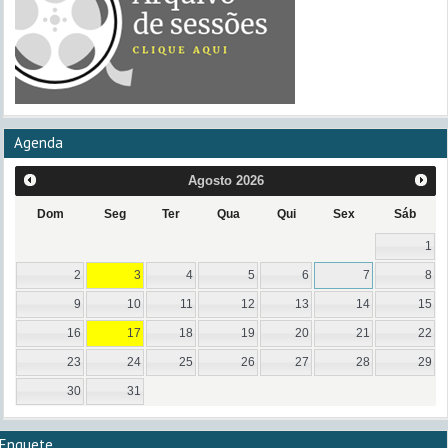
Agenda
Agosto
2026
Dom
Seg
Ter
Qua
Qui
Sex
Sáb
1
2
3
4
5
6
7
8
9
10
11
12
13
14
15
16
17
18
19
20
21
22
23
24
25
26
27
28
29
30
31
Enquete