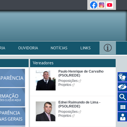
RIA
OUVIDORIA
NOTÍCIAS
LINKS
Vereadores
Paulo Henrique de Carvalho
(PSOL/REDE)
Proposições
Projetos
Ednei Raimundo de Lima -
(PSOL/REDE)
Proposições
Projetos