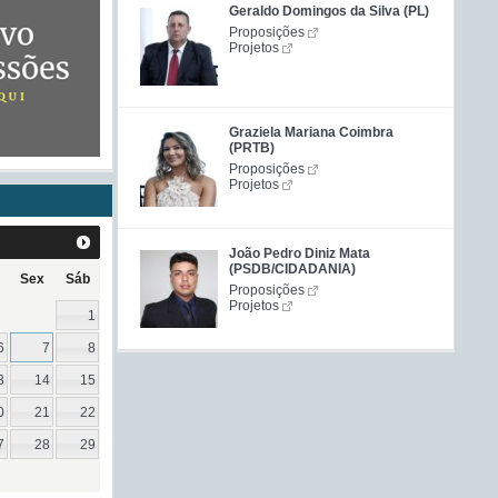
Geraldo Domingos da Silva (PL)
Proposições
Projetos
Graziela Mariana Coimbra
(PRTB)
Proposições
Projetos
João Pedro Diniz Mata
(PSDB/CIDADANIA)
Sex
Sáb
Proposições
Projetos
1
6
7
8
3
14
15
0
21
22
7
28
29