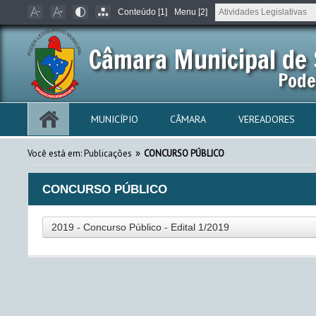
Conteúdo [1]
Menu [2]
Câmara Municipal de 
Pode
MUNICÍPIO
CÂMARA
VEREADORES
»
Você está em:
Publicações
CONCURSO PÚBLICO
CONCURSO PÚBLICO
2019 - Concurso Público - Edital 1/2019