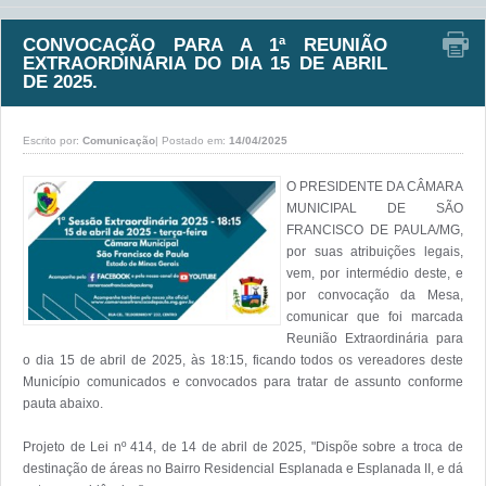
CONVOCAÇÃO PARA A 1ª REUNIÃO
EXTRAORDINÁRIA DO DIA 15 DE ABRIL
DE 2025.
Escrito por:
Comunicação
|
Postado em:
14/04/2025
O PRESIDENTE DA CÂMARA 
MUNICIPAL DE SÃO 
FRANCISCO DE PAULA/MG, 
por suas atribuições legais, 
vem, por intermédio deste, e 
por convocação da Mesa, 
comunicar que foi marcada 
Reunião Extraordinária para 
o dia 15 de abril de 2025, às 18:15, ficando todos os vereadores deste 
Município comunicados e convocados para tratar de assunto conforme 
pauta abaixo. 

Projeto de Lei nº 414, de 14 de abril de 2025, "Dispõe sobre a troca de 
destinação de áreas no Bairro Residencial Esplanada e Esplanada II, e dá 