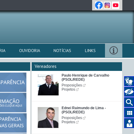
RIA
OUVIDORIA
NOTÍCIAS
LINKS
Vereadores
Paulo Henrique de Carvalho
(PSOL/REDE)
Proposições
Projetos
Ednei Raimundo de Lima -
(PSOL/REDE)
Proposições
Projetos