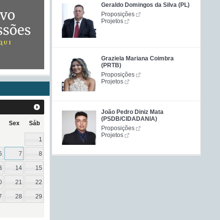
Geraldo Domingos da Silva (PL)
Proposições
Projetos
Graziela Mariana Coimbra
(PRTB)
Proposições
Projetos
João Pedro Diniz Mata
(PSDB/CIDADANIA)
Sex
Sáb
Proposições
Projetos
1
6
7
8
3
14
15
0
21
22
7
28
29